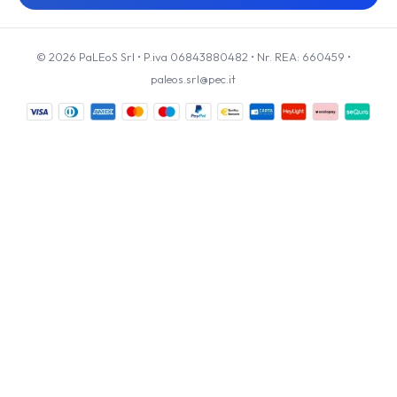
© 2026 PaLEoS Srl • P.iva 06843880482 • Nr. REA: 660459 •
paleos.srl@pec.it