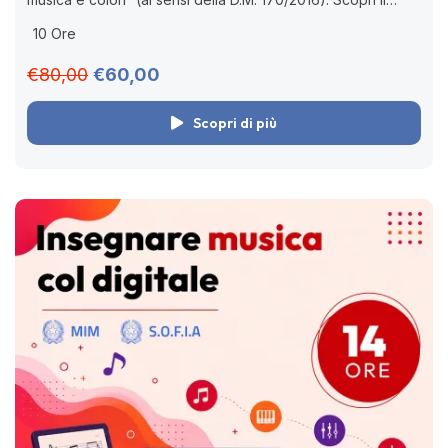
coding per bambini alla scuola d’infanzia e primaria con
10 Ore
Ozobot, Scratch,...
€80,00
€60,00
Scopri di più