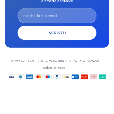
e offerte esclusive
ISCRIVITI
© 2026 PaLEoS Srl • P.iva 06843880482 • Nr. REA: 660459 •
paleos.srl@pec.it