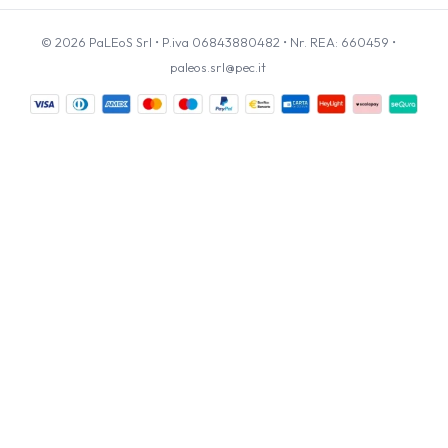
© 2026 PaLEoS Srl • P.iva 06843880482 • Nr. REA: 660459 •
paleos.srl@pec.it