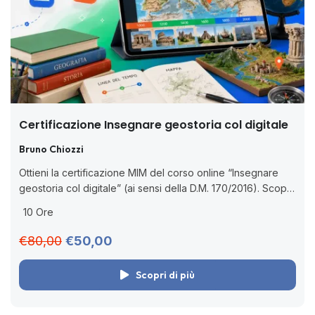
Certificazione Insegnare geostoria col digitale
Bruno Chiozzi
Ottieni la certificazione MIM del corso online “Insegnare
geostoria col digitale” (ai sensi della D.M. 170/2016). Scopri
come utilizzare le tecnologie digitali per insegnare
10 Ore
geostoria in modo interattivo. 🧑🏻‍💻...
€80,00
€50,00
Scopri di più