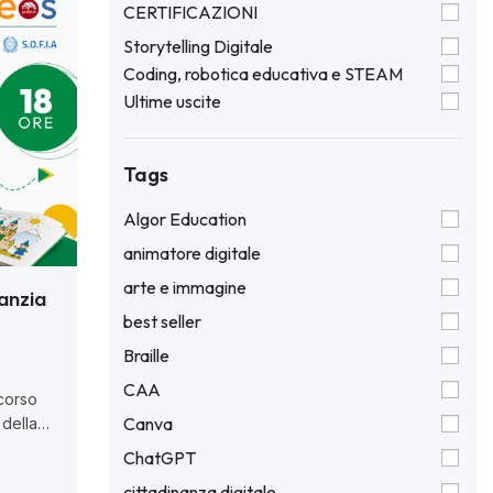
CERTIFICAZIONI
Storytelling Digitale
Coding, robotica educativa e STEAM
Ultime uscite
Tags
Algor Education
animatore digitale
arte e immagine
anzia
best seller
Braille
CAA
 corso
Canva
 della
tica
ChatGPT
luppare
cittadinanza digitale