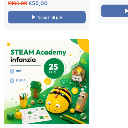
online asincrono senza scadenza.
Corso online...
€100,00
€55,00
Acquista adesso,...
Scopri di più