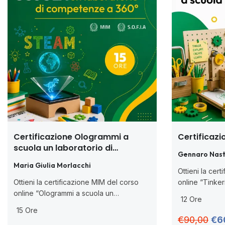
Certificazione Ologrammi a
Certificazi
scuola un laboratorio di
Gennaro Nast
competenze a 360°
Maria Giulia Morlacchi
Ottieni la cer
Ottieni la certificazione MIM del corso
online “Tinker
online “Ologrammi a scuola un
D.M. 170/2016)
12 Ore
laboratorio di competenze a 360°” (ai
laboratori didat
15 Ore
sensi della D.M. 170/2016). 🧑🏻‍💻 Corso
metodologia l
€90,00
€6