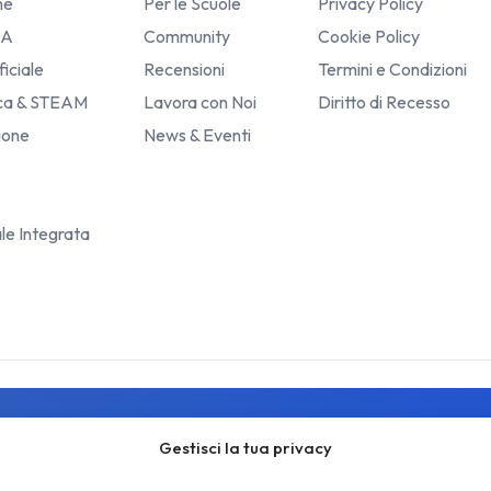
he
Per le Scuole
Privacy Policy
IA
Community
Cookie Policy
ficiale
Recensioni
Termini e Condizioni
ica & STEAM
Lavora con Noi
Diritto di Recesso
sione
News & Eventi
ale Integrata
Gestisci la tua privacy
Resta aggiornato