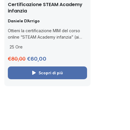
Certificazione STEAM Academy
infanzia
Daniele D'Arrigo
Ottieni la certificazione MIM del corso
online “STEAM Academy infanzia” (ai
sensi della D.M. 170/2016). Scopri come
25 Ore
introdurre tinkering, coding e making
nella scuola dell’infanzia. 🧑🏻‍💻 Corso
€80,00
€60,00
online asincrono...
Scopri di più