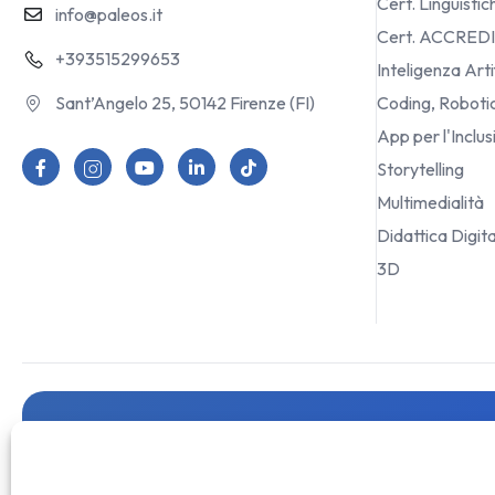
Cert. Linguistic
info@paleos.it
Cert. ACCRED
+393515299653
Inteligenza Arti
Sant’Angelo 25, 50142 Firenze (FI)
Coding, Robot
App per l'Inclu
Storytelling
Multimedialità
Didattica Digit
3D