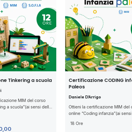
one Tinkering a scuola
Certificazione CODING inf
Paleos
i
Daniele D'Arrigo
tificazione MIM del corso
ing a scuola”(ai sensi della
Ottieni la certificazione MIM del
. Impara a progettare
online “Coding infanzia”(ai sensi
tici creativi basati sulla
D.M. 170/2016). Tinkering e robo
18 Ore
earning by doing. 🧑🏻‍💻
educativa con Bee-Bot, per svi
0,00