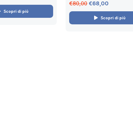
pensiero computazionale dai 3 ai
€80,00
€68,00
🧑🏻‍💻...
Scopri di più
Scopri di più