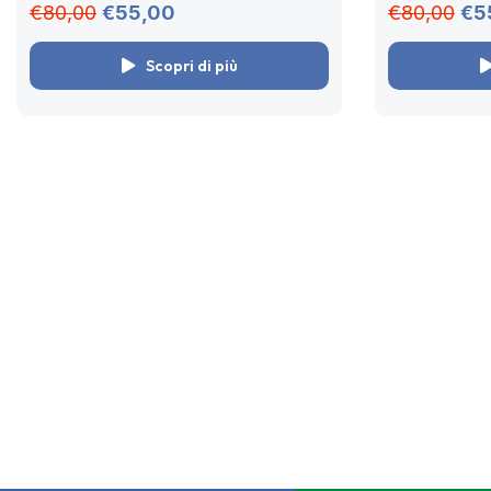
robotica e meccanica ai bambini, con...
con LEGO® M
€80,00
€55,00
€80,00
€5
🧑🏻‍💻 Corso 
Scopri di più