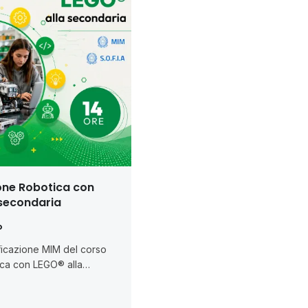
ione Robotica con
 secondaria
o
tificazione MIM del corso
ica con LEGO® alla
 sensi della D.M. 170/2016).
otenziare l’apprendimento