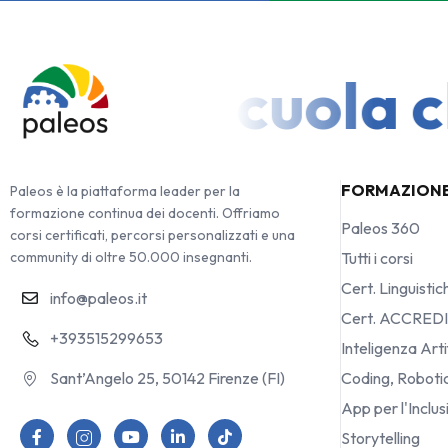
r una Scuola che
FORMAZION
Paleos è la piattaforma leader per la
formazione continua dei docenti. Offriamo
Paleos 360
corsi certificati, percorsi personalizzati e una
community di oltre 50.000 insegnanti.
Tutti i corsi
Cert. Linguistic
info@paleos.it
Cert. ACCRED
+393515299653
Inteligenza Arti
Sant’Angelo 25, 50142 Firenze (FI)
Coding, Robot
App per l'Inclu
Storytelling