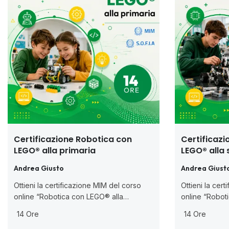
Certificazione Robotica con
Certificaz
LEGO® alla primaria
LEGO® alla
Andrea Giusto
Andrea Giust
Ottieni la certificazione MIM del corso
Ottieni la cer
online “Robotica con LEGO® alla
online “Robot
primaria” (ai sensi della D.M. 170/2016).
secondaria”(ai
14 Ore
14 Ore
Impara ad usare i LEGO® per insegnare
Scopri come p