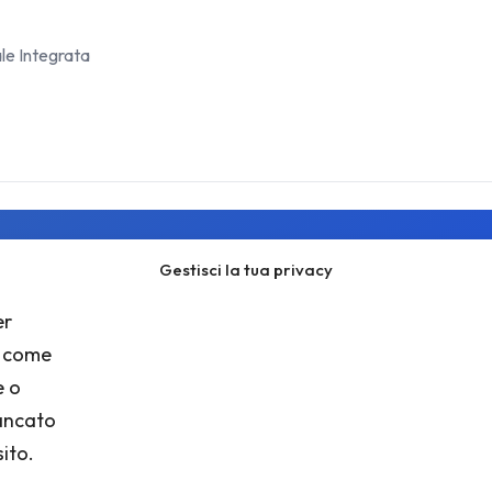
ale Integrata
Gestisci la tua privacy
Resta aggiornato
er
alla newsletter per ricevere novità, risorse gratuite e offert
i come
e o
mancato
ito.