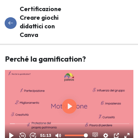
Certificazione
Creare giochi
didattici con
Canva
Programma
8
Perché la gamification?
Del Corso
Perché la
gamification?
Giochi di
memoria e
associazione