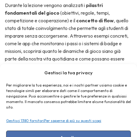
Durante la lezione vengono analizzati i
pilastri
di
fondamentali del gioco
(obiettivi, regole, tempi,
verifica
competizione e cooperazione) e il
concetto di flow
, quello
e
stato di totale coinvolgimento che permette agli studenti di
ripasso
imparare senza accorgersene. Attraverso esempi concreti,
come le app che monitorano i passi o i sistemi di badge e
missioni, scoprirai quanto le dinamiche di gioco siano già
Giochi
parte della nostra vita quotidiana e come possano essere
esperienziali
riprese nella didattica.
e
Gestisci la tua privacy
collaborativi
Questa prima lezione è un’introduzione chiara e
Per migliorare la tua esperienza, noi e i nostri partner usiamo cookie e
appassionante al
potenziale della gamification
: dalla
tecnologie simili per elaborare dati come il comportamento di
teoria alle prime idee pratiche, ti guiderà a progettare
giochi
navigazione. Puoi acconsentire o gestire le tue preferenze in qualsiasi
didattici personalizzati con Canva
, pensati per stimolare
momento. Il mancato consenso potrebbe limitare alcune funzionalità del
Progettare
sito.
la memoria, la creatività, la logica e la collaborazione tra
un gioco
studenti.
didattico
Gestisci 1380 fornitori
Per saperne di più su questi scopi
👉 Prosegui con il corso completo per imparare a creare