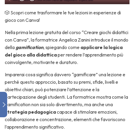
🎲 Scopri come trasformare le tue lezioni in esperienze di
Giochi
gioco con Canva!
visivi e
creativi
Nella prima lezione gratuita del corso “Creare giochi didattici
con Canva”, la formatrice Angelica Zanini introduce il mondo
della
gamification
, spiegando come
applicare la logica
del gioco alla didattica
per rendere l’apprendimento più
Giochi
coinvolgente, motivante e duraturo.
narrativi
e
Imparerai cosa significa davvero “gamificare” una lezione e
linguistici
perché questo approccio, basato su premi, sfide, livelli e
obiettivi chiari, può potenziare l’attenzione e la
partecipazione degli studenti. La formatrice mostra come la
Giochi
gamification non sia solo divertimento, ma anche una
analitici
strategia pedagogica
capace di stimolare emozioni,
collaborazione e concentrazione, elementi che favoriscono
l’apprendimento significativo.
Giochi