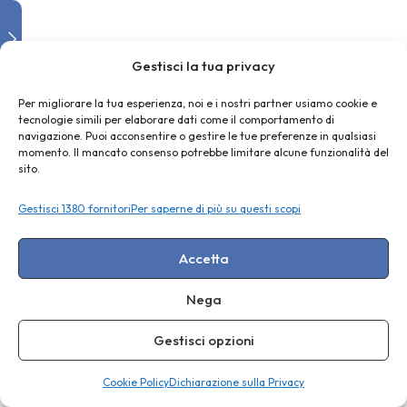
Presentazioni
interattive
Gestisci la tua privacy
Per migliorare la tua esperienza, noi e i nostri partner usiamo cookie e
Come
tecnologie simili per elaborare dati come il comportamento di
navigazione. Puoi acconsentire o gestire le tue preferenze in qualsiasi
creare
momento. Il mancato consenso potrebbe limitare alcune funzionalità del
un
sito.
fumetto
Gestisci 1380 fornitori
Per saperne di più su questi scopi
Accetta
Creare
uno
Nega
story
book
Gestisci opzioni
con
l’AI
Cookie Policy
Dichiarazione sulla Privacy