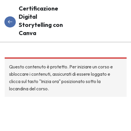
Certificazione
Digital
Storytelling con
Canva
Programma
8
Del Corso
Questo contenuto è protetto. Per iniziare un corso e
Digital
sbloccare i contenuti, assicurati di essere loggato e
storytelling:
clicca sul tasto "Inizia ora" posizionato sotto la
cos’è e
locandina del corso.
come
utilizzarlo
nella
didattica