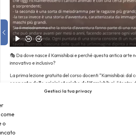
🎭 Da dove nasce il Kamishibai e perché questa antica arte n
innovativo e inclusivo?
La prima lezione gratuita del corso docenti “Kamishibai: dal c
scoperta delle origini storiche del Kamishibai
, il teatr
illustrate in una forma espressiva coinvolgente e performativ
Gestisci la tua privacy
Si parte dal
contesto culturale del Giappone tra fine 
er
(Kamishibaia) percorrevano le strade con una bicicletta attre
i come
tavole illustrate mentre raccontavano storie al pubblico. La le
e o
evidenziando il legame tra oralità, illustrazione e spettacolo da
mancato