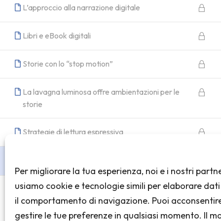
L’approccio alla narrazione digitale
Libri e eBook digitali
Storie con lo “stop motion”
La lavagna luminosa offre ambientazioni per le
storie
Strategie di lettura espressiva
TEST FINALE
2
Per migliorare la tua esperienza, noi e i nostri partn
usiamo cookie e tecnologie simili per elaborare dat
Kamishibai, dal cartaceo al digitale tramite lo
il comportamento di navigazione. Puoi acconsentir
storytelling 👇 TEST FINALE
41 domande
gestire le tue preferenze in qualsiasi momento. Il 