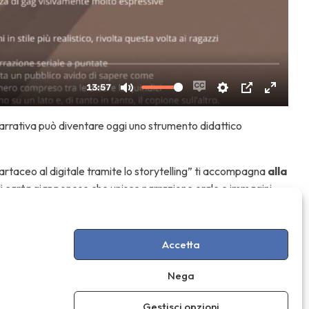
arrativa può diventare oggi uno strumento didattico
artaceo al digitale tramite lo storytelling” ti accompagna
alla
o di carta giapponese che unisce narrazione orale e immagini
a.
Ottocento e Novecento
, quando i narratori ambulanti
Accetta
zzata e un piccolo palco in legno, mostrando in sequenza
zione ricostruisce l’evoluzione di questa pratica,
Nega
l vivo, e mettendo in luce i parallelismi europei.
Gestisci opzioni