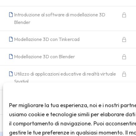
Introduzione al software di modellazione 3D
Blender
Modellazione 3D con Tinkercad
Modellazione 3D con Blender
Utilizzo di applicazioni educative di realtà virtuale
Spatial
Utilizzo di applicazioni educative di realtà virtuale
Per migliorare la tua esperienza, noi e i nostri partn
Frame.io
usiamo cookie e tecnologie simili per elaborare dat
il comportamento di navigazione. Puoi acconsentir
Creazione di un progetto VR per la classe
gestire le tue preferenze in qualsiasi momento. Il 