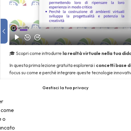
🎓 Scopri come introdurre
la realtà virtuale nella tua did
In questa prima lezione gratuita esplorerai i
concetti base de
focus su come e perché integrare queste tecnologie innovative
📚 Prosegui il corso per imparare a usare strumenti VR in aula 
Gestisci la tua privacy
per l’aggiornamento professionale dei docenti.
er
i come
e o
mancato