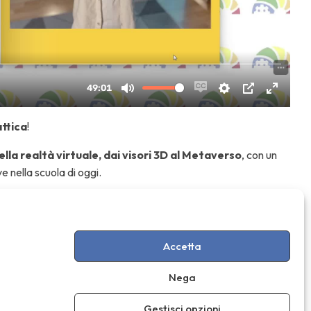
attica
!
lla realtà virtuale, dai visori 3D al Metaverso
, con un
 nella scuola di oggi.
e ottenere l’
attestato finale riconosciuto dal MIM
, valido
Accetta
Nega
Gestisci opzioni