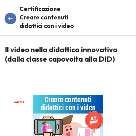
Certificazione
Creare contenuti
didattici con i video
Programma
7
Il video nella didattica innovativa
Del Corso
(dalla classe capovolta alla DID)
Il video
nella
didattica
innovativa
(dalla
classe
capovolta
alla DID)