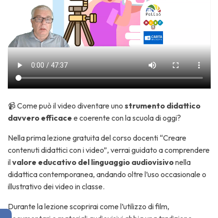
Realizzare
video
didattici con
Screencast-
o-matic
(versione
free e pro)
📹 Come può il video diventare uno
strumento didattico
davvero efficace
e coerente con la scuola di oggi?
Realizzare
Nella prima lezione gratuita del corso docenti “Creare
video con
contenuti didattici con i video”, verrai guidato a comprendere
Powtoon
il
valore educativo del linguaggio audiovisivo
nella
ed altri
didattica contemporanea, andando oltre l’uso occasionale o
applicativi
illustrativo dei video in classe.
Durante la lezione scoprirai come l’utilizzo di film,