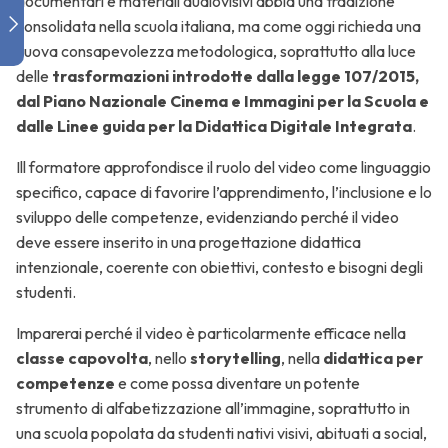
documentari e materiali audiovisivi abbia una tradizione
Realizzare
consolidata nella scuola italiana, ma come oggi richieda una
video con
nuova consapevolezza metodologica, soprattutto alla luce
Biteable
delle
trasformazioni introdotte dalla legge 107/2015,
ed altri
dal Piano Nazionale Cinema e Immagini per la Scuola e
applicativi
dalle Linee guida per la Didattica Digitale Integrata
.
Ill formatore approfondisce il ruolo del video come linguaggio
Realizzare
specifico, capace di favorire l’apprendimento, l’inclusione e lo
un canale
sviluppo delle competenze, evidenziando perché il video
YouTube e
deve essere inserito in una progettazione didattica
suo
intenzionale, coerente con obiettivi, contesto e bisogni degli
utilizzo
studenti.
Imparerai perché il video è particolarmente efficace nella
classe capovolta
, nello
storytelling
, nella
didattica per
Realizzare
competenze
e come possa diventare un potente
video
strumento di alfabetizzazione all’immagine, soprattutto in
didattici con
una scuola popolata da studenti nativi visivi, abituati a social,
lo