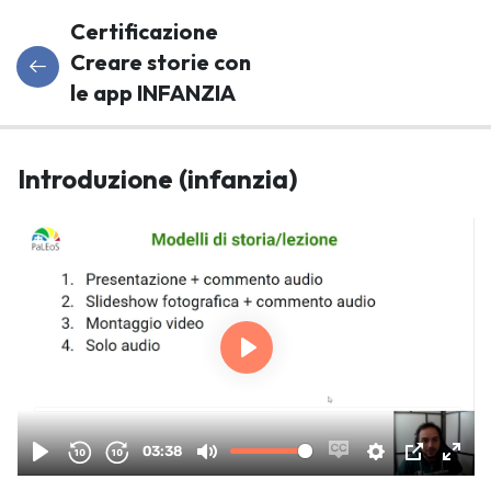
Certificazione
Creare storie con
le app INFANZIA
Programma
11
Introduzione (infanzia)
Del Corso
Introduzione
(infanzia)
Storia #1
presentazione
+ commento
(infanzia)
audio