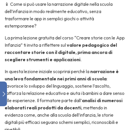
📱 Come si può usare la narrazione digitale nella scuola
dell’infanzia in modo realmente educativo, senza
trasformare le app in semplici giochi o attività
Storia #2
estemporanee?
slideshow
fotografica
La prima lezione gratuita del corso “Creare storie con le App
Infanzia” ti invita a riflettere sul
valore pedagogico del
raccontare storie con il digitale, prima ancora di
scegliere strumenti e applicazioni
.
Storia
#3
In questa lezione iniziale scoprirai perché la
narrazione è
video
una leva fondamentale nei primi anni di scuola
:
montato
favorisce lo sviluppo del linguaggio, sostiene l’ascolto,
rafforza la relazione educativa e aiuta i bambini a dare senso
alle esperienze. Il formatore parte dall’
analisi di numerosi
Storia
elaborati reali prodotti da docenti
, mettendo in
#4
evidenza come, anche alla scuola dell’infanzia, le storie
solo
digitali più efficaci seguano schemi semplici, riconoscibili e
audio
ripetibili.