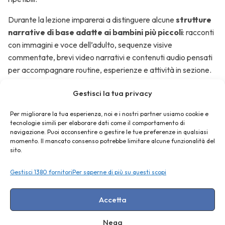
Durante la lezione imparerai a distinguere alcune
strutture
narrative di base adatte ai bambini più piccoli
: racconti
Google
con immagini e voce dell’adulto, sequenze visive
Presentazioni
commentate, brevi video narrativi e contenuti audio pensati
per accompagnare routine, esperienze e attività in sezione.
Canva
L’obiettivo della prima lezione non è insegnare subito “come
Gestisci la tua privacy
usare un’app”, ma
aiutarti a scegliere il tipo di
Per migliorare la tua esperienza, noi e i nostri partner usiamo cookie e
narrazione più adatto in base all’età dei bambini
, al
tecnologie simili per elaborare dati come il comportamento di
contesto educativo e agli obiettivi didattici. Viene chiarito
Stop
navigazione. Puoi acconsentire o gestire le tue preferenze in qualsiasi
anche il ruolo centrale del docente come mediatore
momento. Il mancato consenso potrebbe limitare alcune funzionalità del
Motion
sito.
narrativo, soprattutto nei primi anni.
Studio
Gestisci 1380 fornitori
Per saperne di più su questi scopi
📚 Proseguendo con il corso completo, potrai poi esplorare
strumenti operativi e
ottenere l’attestato finale
Audacity e
riconosciuto dal MIM
, valido per l’aggiornamento
Accetta
altre app per
professionale.
la
Nega