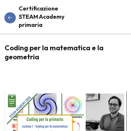
Certificazione
STEAM Academy
primaria
Coding
5
Coding per la matematica e la
Per La
geometria
Primaria
(5h)
Coding per
la
matematica
e la
geometria