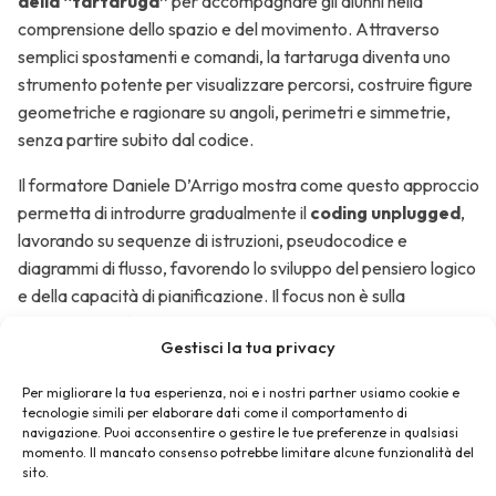
della “tartaruga”
per accompagnare gli alunni nella
digitale
comprensione dello spazio e del movimento. Attraverso
semplici spostamenti e comandi, la tartaruga diventa uno
strumento potente per visualizzare percorsi, costruire figure
Coding
geometriche e ragionare su angoli, perimetri e simmetrie,
“tangibile”:
senza partire subito dal codice.
usiamo tutto
Il formatore Daniele D’Arrigo mostra come questo approccio
il corpo per
permetta di introdurre gradualmente il
coding unplugged
,
videogiocare
lavorando su sequenze di istruzioni, pseudocodice e
diagrammi di flusso, favorendo lo sviluppo del pensiero logico
e della capacità di pianificazione. Il focus non è sulla
Robotica
5
tecnologia in sé, ma sul processo mentale che porta gli alunni
Per
Gestisci la tua privacy
a prevedere, verificare e correggere le proprie scelte.
Primaria
Per migliorare la tua esperienza, noi e i nostri partner usiamo cookie e
La lezione evidenzia inoltre il
valore delle attività STEAM
(5h)
tecnologie simili per elaborare dati come il comportamento di
come contesto inclusivo e motivante, capace di coinvolgere
navigazione. Puoi acconsentire o gestire le tue preferenze in qualsiasi
tutti gli studenti e di collegare il sapere matematico a
momento. Il mancato consenso potrebbe limitare alcune funzionalità del
Robotica
sito.
esperienze concrete e collaborative.
e