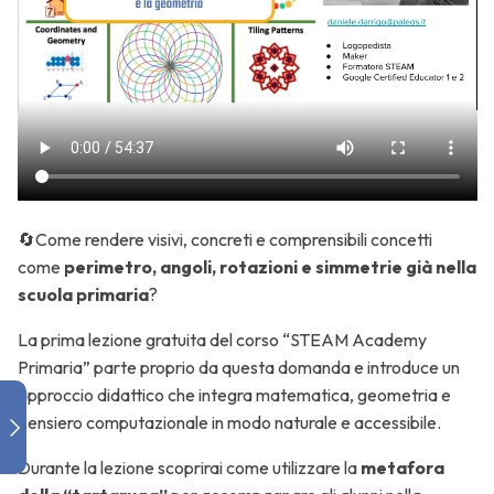
Coding e
tempo:
programmiamo
(e disegniamo)
un orologio
Coding per
🔄Come rendere visivi, concreti e comprensibili concetti
la musica:
come
perimetro, angoli, rotazioni e simmetrie già nella
metronomo,
scuola primaria
?
partitura e
pianoforte
La prima lezione gratuita del corso “STEAM Academy
Primaria” parte proprio da questa domanda e introduce un
approccio didattico che integra matematica, geometria e
pensiero computazionale in modo naturale e accessibile.
Coding per
lo
Durante la lezione scoprirai come utilizzare la
metafora
storytelling