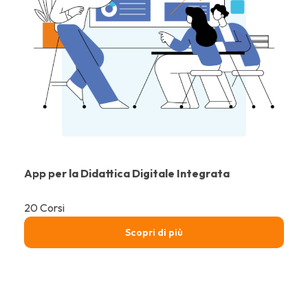
App per la Didattica Digitale Integrata
20 Corsi
Scopri di più