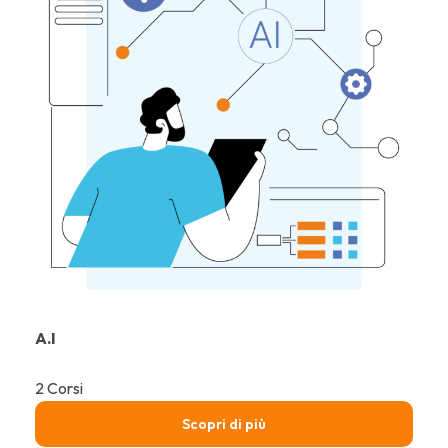
A.I
2 Corsi
Scopri di più