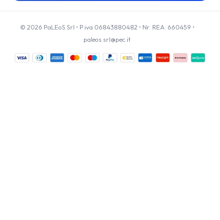
© 2026 PaLEoS Srl • P.iva 06843880482 • Nr. REA: 660459 •
paleos.srl@pec.it