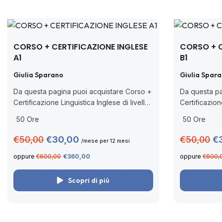
CORSO + CERTIFICAZIONE INGLESE
CORSO + C
A1
B1
Giulia Sparano
Giulia Spar
Da questa pagina puoi acquistare Corso +
Da questa pa
Certificazione Linguistica Inglese di livello
Certificazion
A1 PEIC CBT rilasciata da Pearson, ente
B1 PEIC CBT 
50 Ore
50 Ore
accreditato dal MIM (Decreto Ministeriale
accreditato 
n. 62/2022 con nuova nota prot....
n. 62/2022 co
€50,00
€30,00
€50,00
€
/mese per 12 mesi
oppure
€600,00
€360,00
oppure
€600,
Scopri di più