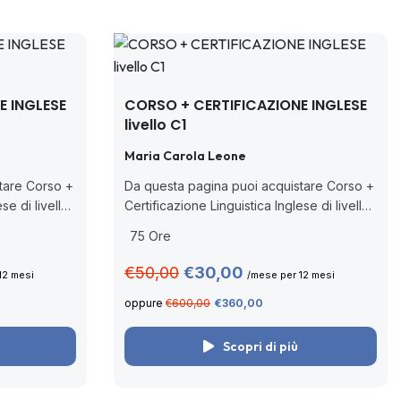
E INGLESE
CORSO + CERTIFICAZIONE INGLESE
livello C1
Maria Carola Leone
tare Corso +
Da questa pagina puoi acquistare Corso +
se di livello
Certificazione Linguistica Inglese di livello
rson, ente
C1 PEIC CBT rilasciata da Pearson, ente
75 Ore
Ministeriale
accreditato dal MIM (Decreto Ministeriale
....
n. 62/2022 con nuova nota prot....
€50,00
€30,00
12 mesi
/mese per 12 mesi
oppure
€600,00
€360,00
Scopri di più