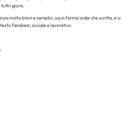
tutti i giorni.
i molto brevi e semplici, sia in forma orale che scritta, e si
esto familiare, sociale e lavorativo.
g