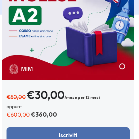
€30,00
€50,00
/mese per 12 mesi
oppure
€360,00
€600,00
Iscriviti