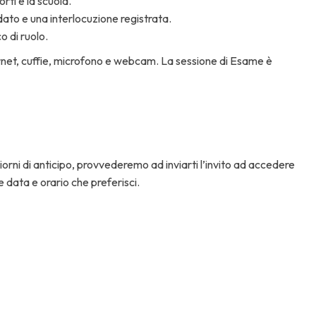
orti e la scuola.
dato e una interlocuzione registrata.
o di ruolo.
rnet, cuffie, microfono e webcam. La sessione di Esame è
orni di anticipo, provvederemo ad inviarti l’invito ad accedere
 data e orario che preferisci.