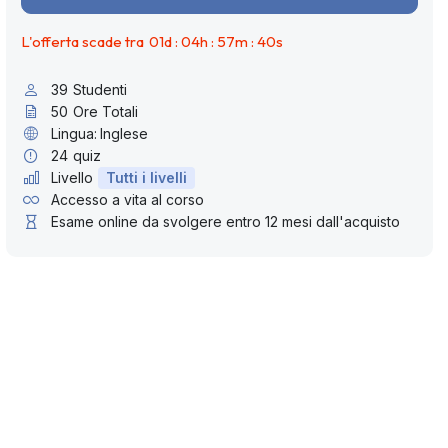
L'offerta scade tra
01
d :
04
h :
57
m :
39
s
39
Studenti
50
Ore Totali
Lingua:
Inglese
24
quiz
Livello
Tutti i livelli
Accesso a vita al corso
Esame online da svolgere entro 12 mesi dall'acquisto