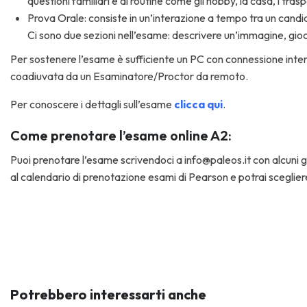
questioni familiari e di routine come gli hobby, la casa, i trasp
Prova Orale: consiste in un’interazione a tempo tra un candi
Ci sono due sezioni nell’esame: descrivere un’immagine, gioc
Per sostenere l’esame è sufficiente un PC con connessione inte
coadiuvata da un Esaminatore/Proctor da remoto.
Per conoscere i dettagli sull’esame
clicca qui
.
Come prenotare l’esame online A2:
Puoi prenotare l’esame scrivendoci a info@paleos.it con alcuni gi
al calendario di prenotazione esami di Pearson e potrai scegliere
Potrebbero interessarti anche