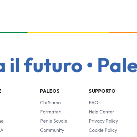
l futuro • Paleo
E
PALEOS
SUPPORTO
Chi Siamo
FAQs
Formatori
Help Center
he
Per le Scuole
Privacy Policy
IA
Community
Cookie Policy