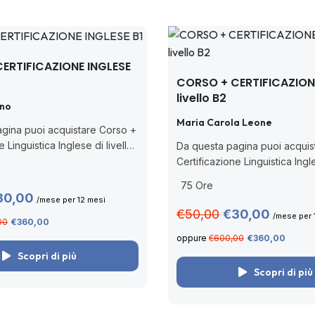
ERTIFICAZIONE INGLESE
CORSO + CERTIFICAZION
livello B2
ano
Maria Carola Leone
gina puoi acquistare Corso +
e Linguistica Inglese di livello
Da questa pagina puoi acquis
rilasciata da Pearson, ente
Certificazione Linguistica Ingle
dal MIM (Decreto Ministeriale
B2 PEIC CBT rilasciata da Pea
75 Ore
n nuova nota prot....
accreditato dal MIM (Decreto 
30,00
/mese per 12 mesi
n. 62/2022 con nuova nota prot
€50,00
€30,00
/mese per 
00
€360,00
oppure
€600,00
€360,00
Scopri di più
Scopri di più