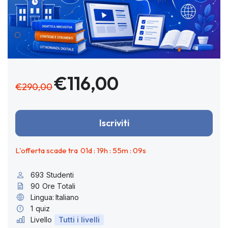
€116,00
€290,00
Iscriviti
L'offerta scade tra
01
d :
19
h :
55
m :
08
s
693
Studenti
90
Ore Totali
Lingua:
Italiano
1
quiz
Livello
Tutti i livelli