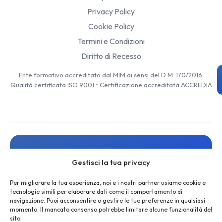
Privacy Policy
Cookie Policy
Termini e Condizioni
Diritto di Recesso
Ente formativo accreditato dal MIM ai sensi del D.M. 170/2016.
Qualità certificata ISO 9001 • Certificazione accreditata ACCREDIA
Resta aggiornato
Gestisci la tua privacy
Iscriviti alla newsletter per ricevere novità, risorse gratuite
e offerte esclusive
Per migliorare la tua esperienza, noi e i nostri partner usiamo cookie e
tecnologie simili per elaborare dati come il comportamento di
navigazione. Puoi acconsentire o gestire le tue preferenze in qualsiasi
momento. Il mancato consenso potrebbe limitare alcune funzionalità del
sito.