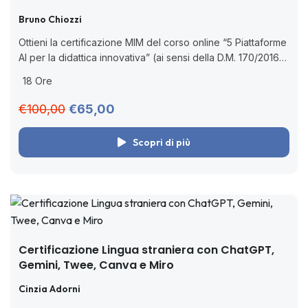
Bruno Chiozzi
Ottieni la certificazione MIM del corso online “5 Piattaforme
AI per la didattica innovativa” (ai sensi della D.M. 170/2016).
Impara ad utilizzare Monsha, Teachy, Brisk Teaching,
18 Ore
Curipod e SchoolAI. ...
€100,00
€65,00
Scopri di più
Certificazione Lingua straniera con ChatGPT,
Gemini, Twee, Canva e Miro
Cinzia Adorni