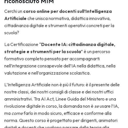
riconosciuto MIM
Cerchi un
corso online per docenti sull’Intelligenza
Artificiale
che unisca normativa, didattica innovativa,
cittadinanza digitale e strumenti operativi concreti per la
scuola?
La Certificazione “
Docente IA: cittadinanza digitale,
strategie e strumenti per la scuola
” è un percorso
formativo completo pensato per accompagnarti
nell’integrazione consapevole dell’IA nella didattica, nella
valutazione e nell’organizzazione scolastica.
L’Intelligenza Artificiale non è più il futuro: è il presente delle
nostre classi, dei nostri consigli di classe e dei nostri uffici
amministrativi. Tra AI Act, Linee Guida del Ministero e una
rivoluzione digitale in corso, la domanda non è
se
usare l’IA,
ma
come
farlo in modo sicuro, efficace e conforme alla
norma. Questo corso è progettato per dirigenti, animatori
digitali e docenti che vogliono passare dalla teoria alla