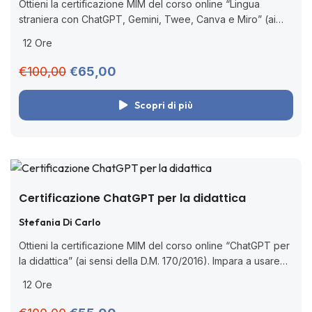
Ottieni la certificazione MIM del corso online “Lingua
straniera con ChatGPT, Gemini, Twee, Canva e Miro” (ai
sensi della D.M. 170/2016). Integra AI e strumenti digitali per
12 Ore
lezioni più inclusive...
€100,00
€65,00
Scopri di più
Certificazione ChatGPT per la didattica
Stefania Di Carlo
Ottieni la certificazione MIM del corso online “ChatGPT per
la didattica” (ai sensi della D.M. 170/2016). Impara a usare
ChatGPT come assistente didattico in classe e a distanza.
12 Ore
🧑🏻‍💻...