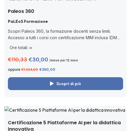
Paleos 360
PaLEoS Formazione
Scopri Paleos 360, la formazione docenti senza limiti.
Accesso a tutti i corsi con certificazione MIM inclusa (DM
170/2016), valida per aggiornamento professionale, senza
Ore totali: ∞
scadenza. Cos’è Paleos 360? Paleos 360...
€110,33
€30,00
/mese per 12 mesi
oppure
€1.324,00
€360,00
Scopri di più
Certificazione 5 Piattaforme AI per la didattica
innovativa