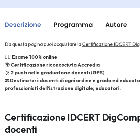
Descrizione
Programma
Autore
Da questa pagina puoi acquistare la
Certificazione IDCERT D
✍🏼
Esame 100% online
🌍
Certificazione riconosciuta Accredia
🥇
2 punti
nelle graduatorie docenti
(
GPS
);
👥
Destinatari
:
docenti di ogni ordine e grado ed educator
professionisti dell’istruzione digitale; educatori.
Certificazione IDCERT DigComp
docenti