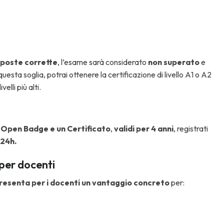
isposte corrette
, l’esame sarà considerato
non superato
e
questa soglia, potrai ottenere la certificazione di livello A1 o A2
lli più alti.
n
Open Badge e un Certificato
,
validi per 4 anni
, registrati
 24h.
per docenti
presenta per i docenti un vantaggio concreto
per: