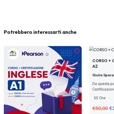
Potrebbero interessarti anche
CORSO + C
A2
Giulia Spar
Da questa pa
Certificazion
A2 PEIC CBT 
50 Ore
accreditato 
n. 62/2022 co
€50,00
€