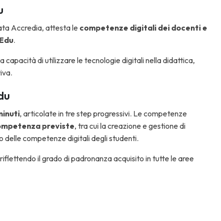
u
ta Accredia, attesta le
competenze digitali dei docenti e
pEdu
.
capacità di utilizzare le tecnologie digitali nella didattica,
iva.
du
minuti
, articolate in tre step progressivi. Le competenze
competenza previste
, tra cui la creazione e gestione di
ppo delle competenze digitali degli studenti.
 riflettendo il grado di padronanza acquisito in tutte le aree