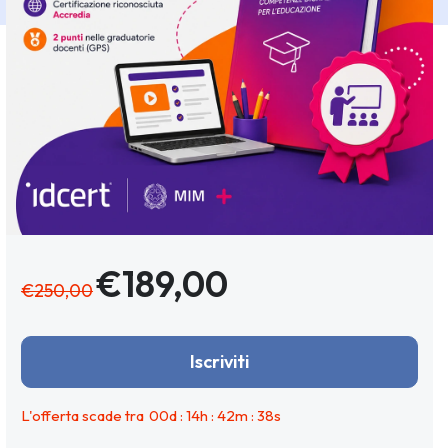
€189,00
€250,00
Iscriviti
L'offerta scade tra
00
d :
14
h :
42
m :
38
s