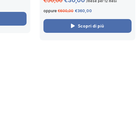
€50,00
€30,00
/mese per 12 mesi
oppure
€600,00
€360,00
Scopri di più