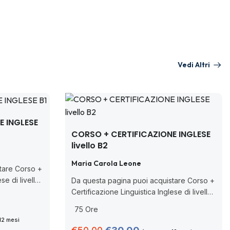
Vedi Altri
E INGLESE
CORSO + CERTIFICAZIONE INGLESE
livello B2
Maria Carola Leone
tare Corso +
se di livello
Da questa pagina puoi acquistare Corso +
rson, ente
Certificazione Linguistica Inglese di livello
Ministeriale
B2 PEIC CBT rilasciata da Pearson, ente
75 Ore
....
accreditato dal MIM (Decreto Ministeriale
12 mesi
n. 62/2022 con nuova nota prot....