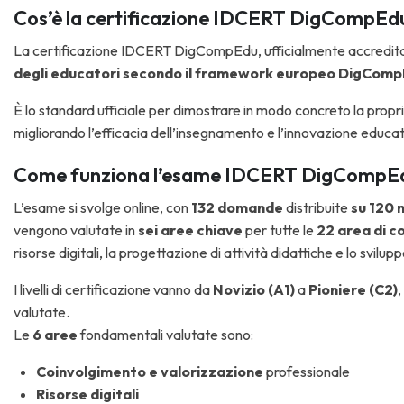
Cos’è la certificazione IDCERT DigCompEd
La certificazione IDCERT DigCompEdu, ufficialmente accredita
degli educatori secondo il framework europeo DigCom
È lo standard ufficiale per dimostrare in modo concreto la propria 
migliorando l’efficacia dell’insegnamento e l’innovazione educat
Come funziona l’esame IDCERT DigCompE
L’esame si svolge online, con
132 domande
distribuite
su 120 
vengono valutate in
sei aree chiave
per tutte le
22 area di 
risorse digitali, la progettazione di attività didattiche e lo svilu
I livelli di certificazione vanno da
Novizio (A1)
a
Pioniere (C2)
,
valutate.
Le
6 aree
fondamentali valutate sono:
Coinvolgimento e valorizzazione
professionale
Risorse digitali