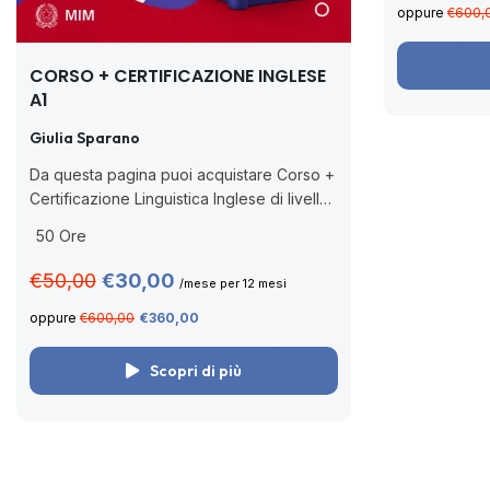
oppure
€600,
CORSO + CERTIFICAZIONE INGLESE
A1
Giulia Sparano
Da questa pagina puoi acquistare Corso +
Certificazione Linguistica Inglese di livello
A1 PEIC CBT rilasciata da Pearson, ente
50 Ore
accreditato dal MIM (Decreto Ministeriale
n. 62/2022 con nuova nota prot....
€50,00
€30,00
/mese per 12 mesi
oppure
€600,00
€360,00
Scopri di più