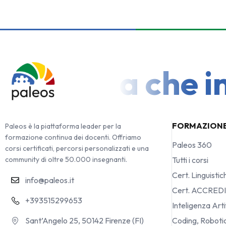
 Scuola che inve
FORMAZION
Paleos è la piattaforma leader per la
formazione continua dei docenti. Offriamo
Paleos 360
corsi certificati, percorsi personalizzati e una
community di oltre 50.000 insegnanti.
Tutti i corsi
Cert. Linguistic
info@paleos.it
Cert. ACCRED
+393515299653
Inteligenza Arti
Sant’Angelo 25, 50142 Firenze (FI)
Coding, Robot