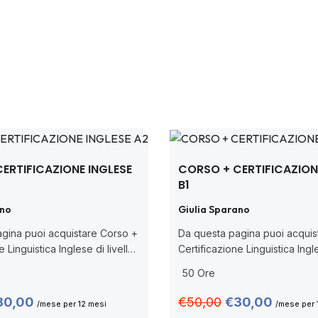
ERTIFICAZIONE INGLESE
CORSO + CERTIFICAZION
B1
ano
Giulia Sparano
gina puoi acquistare Corso +
Da questa pagina puoi acquis
e Linguistica Inglese di livello
Certificazione Linguistica Ingle
rilasciata da Pearson, ente
B1 PEIC CBT rilasciata da Pea
50 Ore
dal MIM (Decreto Ministeriale
accreditato dal MIM (Decreto 
n nuova nota prot....
n. 62/2022 con nuova nota prot
30,00
€50,00
€30,00
/mese per 12 mesi
/mese per 