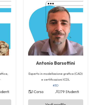
Antonio Barsottini
ttica,
Esperto in modellazione grafica (CAD)
t
e certificazioni ICDL
#3D
udenti
1 Corso
179 Studenti
Vedi profilo