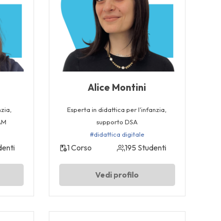
Alice Montini
nzia,
Esperta in didattica per l'infanzia,
EAM
supporto DSA
#didattica digitale
denti
1 Corso
195 Studenti
Vedi profilo