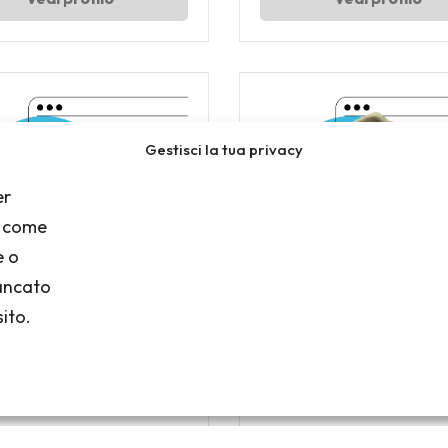
Gestisci la tua privacy
er
i come
e o
mancato
ito.
Bruno Chiozzi
Cecilia Marsic
o in informatica, creazione di
Esperta in Canva e app per la d
contenuti educativi
digitale