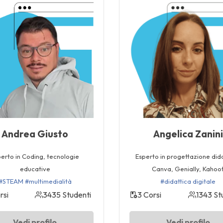
Andrea Giusto
Angelica Zanini
erto in Coding, tecnologie
Esperto in progettazione dida
educative
Canva, Genially, Kahoo
#STEAM
#multimedialità
#didattica digitale
rsi
3435 Studenti
3 Corsi
1343 St
Vedi profilo
Vedi profilo