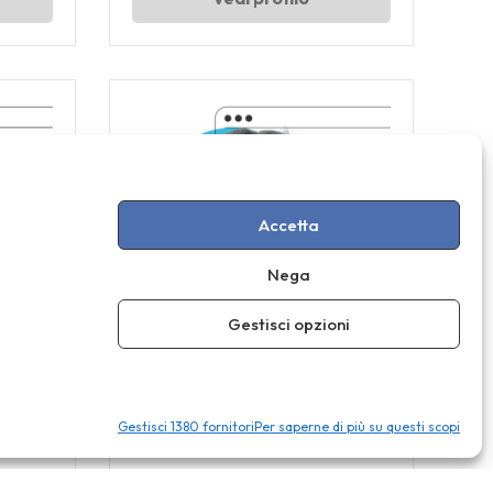
Accetta
Nega
Gestisci opzioni
Cinzia Adorni
Gestisci 1380 fornitori
Per saperne di più su questi scopi
idattica
Esperta nella formazione linguistica e
nei progetti educativi innovativi