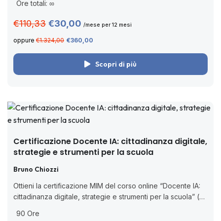
Ore totali: ∞
scadenza. Cos’è Paleos 360? Paleos 360...
€110,33
€30,00
/mese per 12 mesi
oppure
€1.324,00
€360,00
Scopri di più
Certificazione Docente IA: cittadinanza digitale,
strategie e strumenti per la scuola
Bruno Chiozzi
Ottieni la certificazione MIM del corso online “Docente IA:
cittadinanza digitale, strategie e strumenti per la scuola” (ai
sensi della D.M. 170/2016). Acquisisci tutte le competenze
90 Ore
per integrare l’intelligenza artificiale...