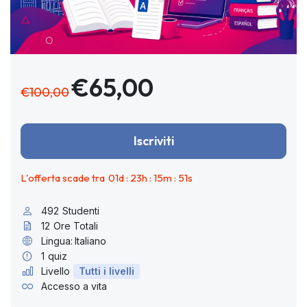
€65,00
€100,00
Iscriviti
L'offerta scade tra
01
d :
23
h :
15
m :
50
s
492
Studenti
12
Ore Totali
Lingua:
Italiano
1
quiz
Livello
Tutti i livelli
Accesso a vita