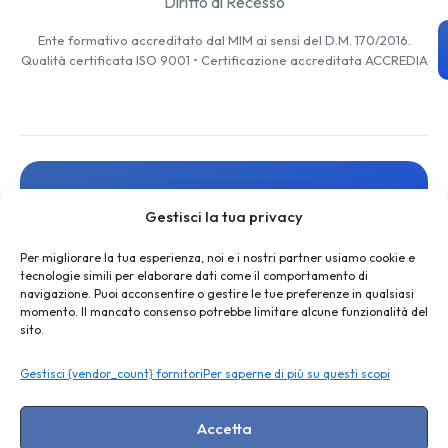
Diritto di Recesso
Ente formativo accreditato dal MIM ai sensi del D.M. 170/2016.
Qualità certificata ISO 9001 • Certificazione accreditata ACCREDIA
Resta aggiornato
Gestisci la tua privacy
Iscriviti alla newsletter per ricevere novità, risorse gratuite
e offerte esclusive
Per migliorare la tua esperienza, noi e i nostri partner usiamo cookie e
tecnologie simili per elaborare dati come il comportamento di
navigazione. Puoi acconsentire o gestire le tue preferenze in qualsiasi
momento. Il mancato consenso potrebbe limitare alcune funzionalità del
sito.
Gestisci {vendor_count} fornitori
Per saperne di più su questi scopi
ISCRIVITI
Accetta