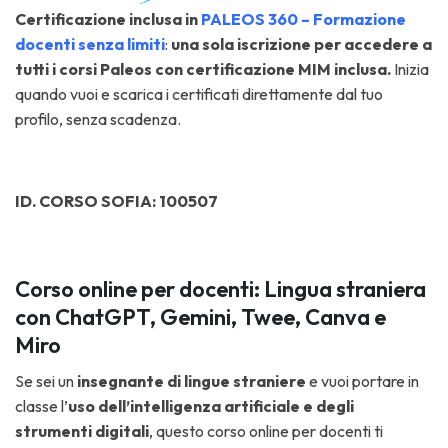
Ce
rtificazi
one inclusa in
PALEOS 360 – Formazione
docenti senza limiti
:
una sola iscrizione per accedere a
tutti i corsi Paleos con certificazione MIM inclusa.
Inizia
quando vuoi e scarica i certificati direttamente dal tuo
profilo, senza scadenza.
ID. CORSO SOFIA:
100507
Corso online per docenti: Lingua straniera
con ChatGPT, Gemini, Twee, Canva e
Miro
Se sei un
insegnante di lingue straniere
e vuoi portare in
classe l’
uso dell’intelligenza artificiale e degli
strumenti digitali
, questo corso online per docenti ti