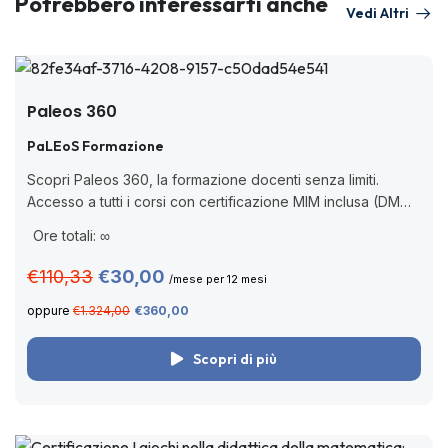
Potrebbero interessarti anche
Vedi Altri
Paleos 360
PaLEoS Formazione
Scopri Paleos 360, la formazione docenti senza limiti.
Accesso a tutti i corsi con certificazione MIM inclusa (DM
170/2016), valida per aggiornamento professionale, senza
Ore totali: ∞
scadenza. Cos’è Paleos 360? Paleos 360...
€110,33
€30,00
/mese per 12 mesi
oppure
€1.324,00
€360,00
Scopri di più