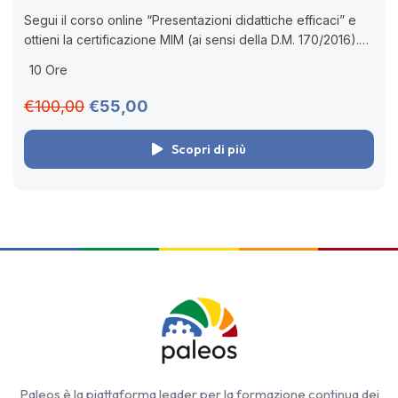
Segui il corso online “Presentazioni didattiche efficaci” e
ottieni la certificazione MIM (ai sensi della D.M. 170/2016).
Impara a usare Canva e altri tool digitali. 🧑🏻‍💻 Corso
10 Ore
online asincrono...
€100,00
€55,00
Scopri di più
Paleos è la piattaforma leader per la formazione continua dei