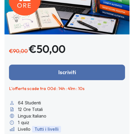
€50,00
€90,00
Iscriviti
L'offerta scade tra
00
d :
14
h :
41
m :
09
s
64
Studenti
12
Ore Totali
Lingua:
Italiano
1
quiz
Livello
Tutti i livelli