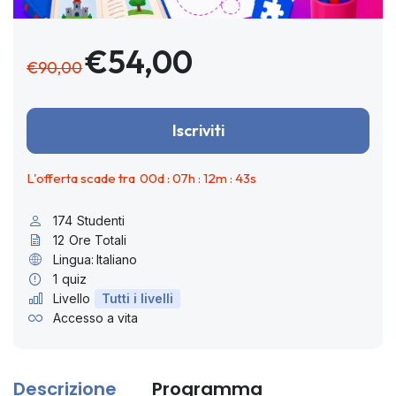
€54,00
€90,00
Iscriviti
L'offerta scade tra
00
d :
07
h :
12
m :
42
s
174
Studenti
12
Ore Totali
Lingua:
Italiano
1
quiz
Livello
Tutti i livelli
Accesso a vita
Descrizione
Programma