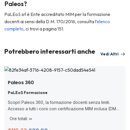
Paleos?
PaLEoS srl è Ente accreditato MIM per la formazione
docenti ai sensi della D.M. 170/2016, consulta l’
elenco
completo
, ci trovi a pagina 151.
Potrebbero interessarti anche
Vedi Altri
Paleos 360
PaLEoS Formazione
Scopri Paleos 360, la formazione docenti senza limiti.
Accesso a tutti i corsi con certificazione MIM inclusa (DM
170/2016), valida per aggiornamento professionale, senza
Ore totali: ∞
scadenza. Cos’è Paleos 360? Paleos 360...