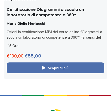
Certificazione Ologrammi a scuola un
laboratorio di competenze a 360°
Maria Giulia Morlacchi
Ottieni la certificazione MIM del corso online “Ologrammi a
scuola un laboratorio di competenze a 360°” (ai sensi della
D.M. 170/2016). 🧑🏻‍💻 Corso online asincrono senza
15 Ore
scadenza. Acquista adesso,...
€100,00
€55,00
Scopri di più