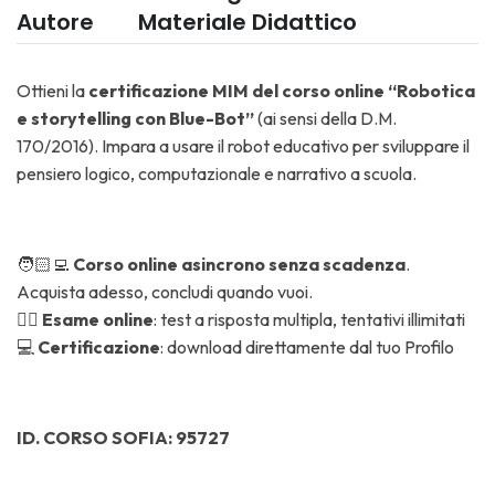
Autore
Materiale Didattico
Ottieni la
certificazione MIM del corso online “Robotica
e storytelling con Blue-Bot”
(ai sensi della D.M.
170/2016). Impara a usare il robot educativo per sviluppare il
pensiero logico, computazionale e narrativo a scuola.
🧑🏻‍💻
Corso online asincrono senza scadenza
.
Acquista adesso, concludi quando vuoi.
✍🏼
Esame online
: test a risposta multipla, tentativi illimitati
💻
Certificazione
: download direttamente dal tuo Profilo
ID. CORSO SOFIA: 95727