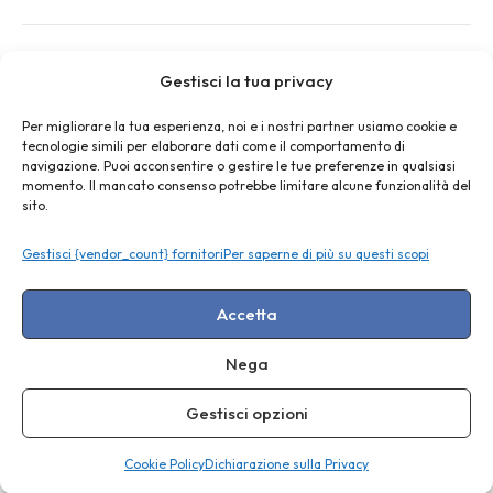
Gestisci la tua privacy
Resta aggiornato
Per migliorare la tua esperienza, noi e i nostri partner usiamo cookie e
Iscriviti alla newsletter per ricevere novità, risorse gratuite
tecnologie simili per elaborare dati come il comportamento di
e offerte esclusive
navigazione. Puoi acconsentire o gestire le tue preferenze in qualsiasi
momento. Il mancato consenso potrebbe limitare alcune funzionalità del
sito.
Gestisci {vendor_count} fornitori
Per saperne di più su questi scopi
ISCRIVITI
Accetta
Nega
Gestisci opzioni
© 2026 PaLEoS Srl • P.iva 06843880482 • Nr. REA: 660459 •
Ciao, posso avere un’informazione?
paleos.srl@pec.it
Cookie Policy
Dichiarazione sulla Privacy