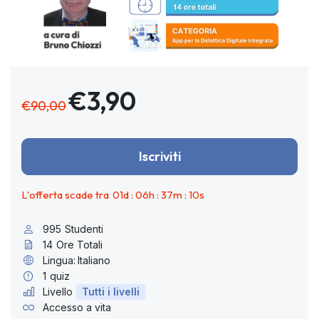
€3,90
€90,00
Iscriviti
L'offerta scade tra
01
d :
06
h :
37
m :
10
s
995
Studenti
14
Ore Totali
Lingua:
Italiano
1
quiz
Livello
Tutti i livelli
Accesso a vita