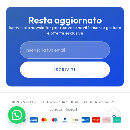
Resta aggiornato
Iscriviti alla newsletter per ricevere novità, risorse gratuite
e offerte esclusive
ISCRIVITI
© 2026 PaLEoS Srl • P.iva 06843880482 • Nr. REA: 660459 •
paleos.srl@pec.it