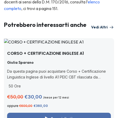
docenti ai sensi della D.M. 170/2016, consulta l’
elenco
completo
, ci trovi a pagina 151.
Potrebbero interessarti anche
Vedi Altri
CORSO + CERTIFICAZIONE INGLESE A1
Giulia Sparano
Da questa pagina puoi acquistare Corso + Certificazione
Linguistica Inglese di livello A1 PEIC CBT rilasciata da
Pearson, ente accreditato dal MIM (Decreto Ministeriale n.
50 Ore
62/2022 con nuova nota prot....
€50,00
€30,00
/mese per 12 mesi
oppure
€600,00
€360,00