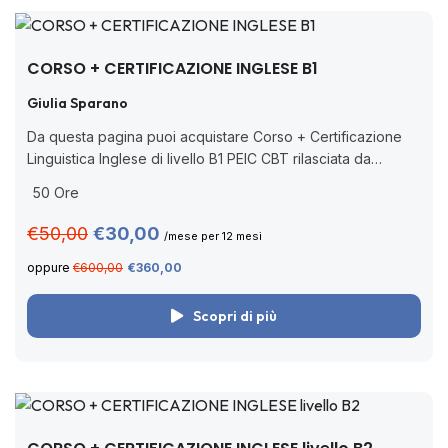
CORSO + CERTIFICAZIONE INGLESE B1
Giulia Sparano
Da questa pagina puoi acquistare Corso + Certificazione
Linguistica Inglese di livello B1 PEIC CBT rilasciata da
Pearson, ente accreditato dal MIM (Decreto Ministeriale n.
50 Ore
62/2022 con nuova nota prot....
€50,00
€30,00
/mese per 12 mesi
oppure
€600,00
€360,00
Scopri di più