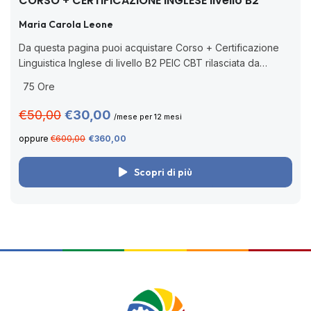
CORSO + CERTIFICAZIONE INGLESE livello B2
Maria Carola Leone
Da questa pagina puoi acquistare Corso + Certificazione
Linguistica Inglese di livello B2 PEIC CBT rilasciata da
Pearson, ente accreditato dal MIM (Decreto Ministeriale n.
75 Ore
62/2022 con nuova nota prot....
€50,00
€30,00
/mese per 12 mesi
oppure
€600,00
€360,00
Scopri di più