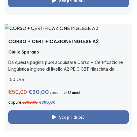
Scopri di più
CORSO + CERTIFICAZIONE INGLESE A2
Giulia Sparano
Da questa pagina puoi acquistare Corso + Certificazione
Linguistica Inglese di livello A2 PEIC CBT rilasciata da
Pearson, ente accreditato dal MIM (Decreto Ministeriale n.
50 Ore
62/2022 con nuova nota prot....
€50,00
€30,00
/mese per 12 mesi
oppure
€600,00
€360,00
Scopri di più