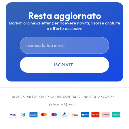
Resta aggiornato
Iscriviti alla newsletter per ricevere novità, risorse gratuite
e offerte esclusive
ISCRIVITI
© 2026 PaLEoS Srl • P.iva 06843880482 • Nr. REA: 660459 •
paleos.srl@pec.it