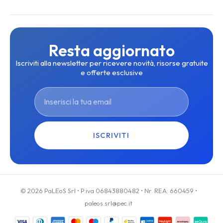
Resta aggiornato
Iscriviti alla newsletter per ricevere novità, risorse gratuite
e offerte esclusive
ISCRIVITI
© 2026 PaLEoS Srl • P.iva 06843880482 • Nr. REA: 660459 •
paleos.srl@pec.it