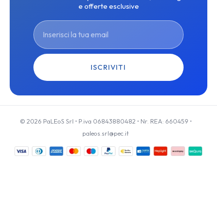
e offerte esclusive
ISCRIVITI
© 2026 PaLEoS Srl • P.iva 06843880482 • Nr. REA: 660459 •
paleos.srl@pec.it