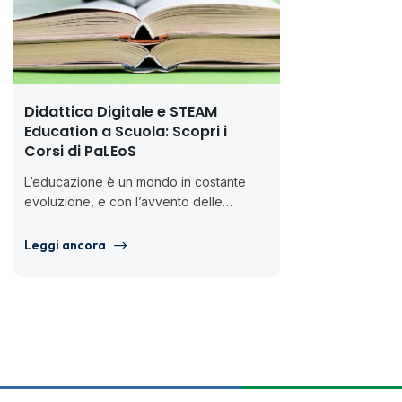
Didattica Digitale e STEAM
Corso Canv
Education a Scuola: Scopri i
Contenuti D
Corsi di PaLEoS
come realiz
interattive
L’educazione è un mondo in costante
evoluzione, e con l’avvento delle
Se sei un ins
tecnologie digitali, si aprono nuove
sai quanto sia
possibilità e sfide per...
studenti con ma
Leggi ancora
e...
Leggi ancora