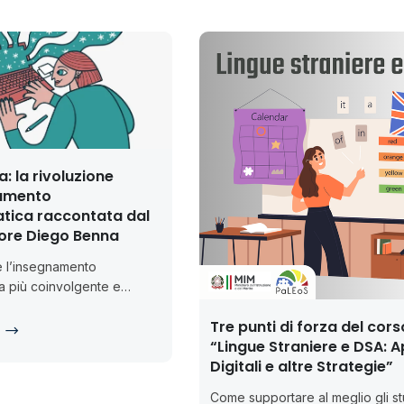
 la rivoluzione
namento
atica raccontata dal
ore Diego Benna
 l’insegnamento
ca più coinvolgente e
vvicinando così più studenti
Tre punti di forza del cors
la programmazione? Lo
“Lingue Straniere e DSA: 
o a Diego...
Digitali e altre Strategie”
Come supportare al meglio gli st