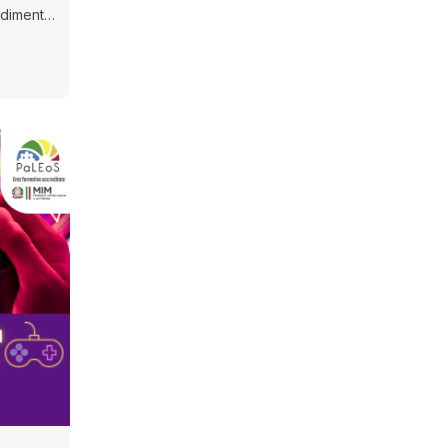
endimento
 del