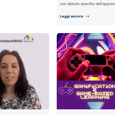
con disturbi specifici dell’appr
(DSA) nello studio dell’inglese e
francese? Il corso “Lingue...
Leggi ancora