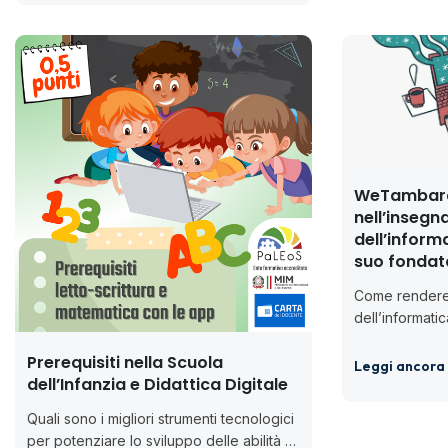
WeTambara:
nell’inseg
dell’inform
suo fondat
Come rendere
dell’informati
accessibile, a
Prerequisiti nella Scuola
al mondo del
Leggi ancora
dell’Infanzia e Didattica Digitale
abbiamo chiest
Quali sono i migliori strumenti tecnologici
per potenziare lo sviluppo delle abilità e