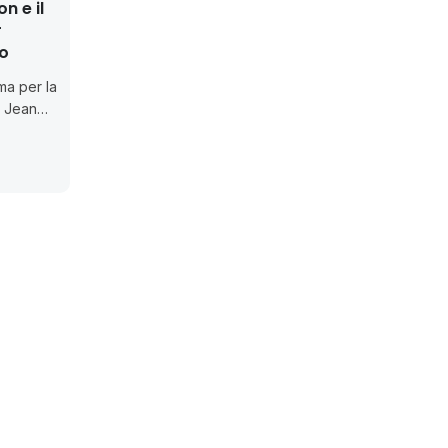
n e il
r
to
ima per la
a Jean
o riveste