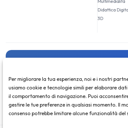
 una Scuola che 
FORMAZION
Per migliorare la tua esperienza, noi e i nostri partn
Paleos è la piattaforma leader per la
formazione continua dei docenti. Offriamo
usiamo cookie e tecnologie simili per elaborare dat
Paleos 360
corsi certificati, percorsi personalizzati e una
il comportamento di navigazione. Puoi acconsentir
community di oltre 50.000 insegnanti.
Tutti i corsi
gestire le tue preferenze in qualsiasi momento. Il 
Cert. Linguistic
info@paleos.it
consenso potrebbe limitare alcune funzionalità del s
Cert. ACCRED
+393515299653
Inteligenza Arti
Ciao, posso avere un’informazione?