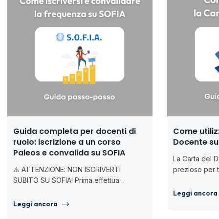
Guida completa per docenti di
Come utiliz
ruolo: iscrizione a un corso
Docente su 
Paleos e convalida su SOFIA
La Carta del 
⚠️ ATTENZIONE: NON ISCRIVERTI
prezioso per tu
SUBITO SU SOFIA! Prima effettua
Ecco come util
l’acquisto del corso su www.paleos.it e
corsi...
Leggi ancora
completalo. Solo dopo procedi con...
Leggi ancora