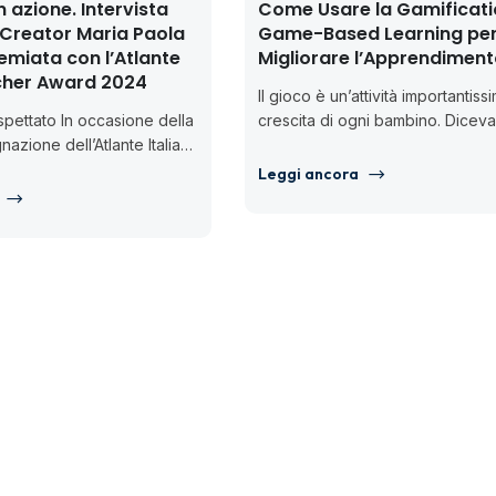
n azione. Intervista
Come Usare la Gamificatio
 Creator Maria Paola
Game-Based Learning pe
emiata con l’Atlante
Migliorare l’Apprendimen
acher Award 2024
Il gioco è un’attività importantiss
spettato In occasione della
crescita di ogni bambino. Dicev
azione dell’Atlante Italian
Piaget, noto pedagogista: Il gioc
 premio istituito da United
un...
Leggi ancora
tnership con...