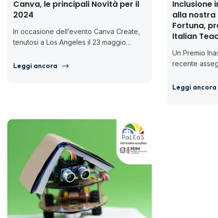
Canva, le principali Novità per il
Inclusione i
2024
alla nostra
Fortuna, pr
In occasione dell’evento Canva Create,
Italian Te
tenutosi a Los Angeles il 23 maggio
2024, Canva ha presentato il più grande
Un Premio Ina
restyling...
recente assegn
Leggi ancora
Teacher Award,
Network in par
Leggi ancora