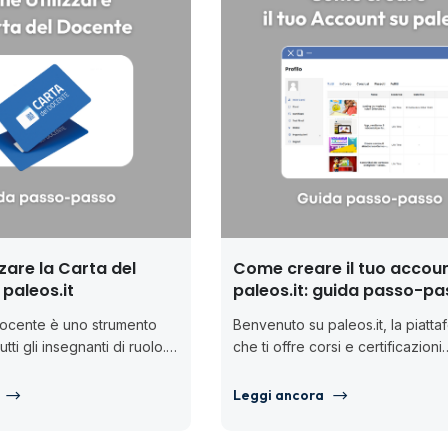
zare la Carta del
Come creare il tuo accoun
paleos.it
paleos.it: guida passo-p
Docente è uno strumento
Benvenuto su paleos.it, la piatta
tti gli insegnanti di ruolo.
che ti offre corsi e certificazioni
izzarla per acquistare
riconosciute nel mondo della
formazione, con un focus su...
Leggi ancora