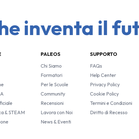
 snobbato anche noi
ma Doc di Clementoni
!
do di spiegare perché
Il robot che fa le stesse
ot… ma costa...