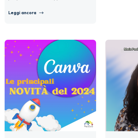
competenze di lettura, scrittura e calcolo
dei...
Leggi ancora