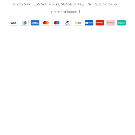
© 2026 PaLEoS Srl • P.iva 06843880482 • Nr. REA: 660459 •
paleos.srl@pec.it