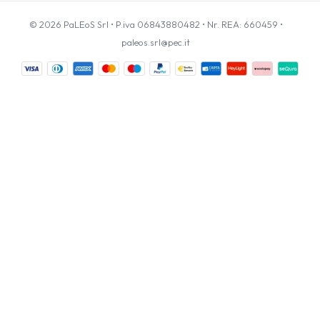
© 2026 PaLEoS Srl • P.iva 06843880482 • Nr. REA: 660459 •
paleos.srl@pec.it