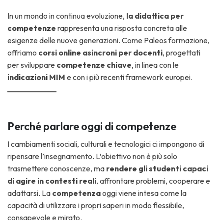
In un mondo in continua evoluzione,
la didattica per
competenze
rappresenta una risposta concreta alle
esigenze delle nuove generazioni. Come Paleos formazione,
offriamo
corsi online asincroni per docenti
, progettati
per sviluppare
competenze chiave
, in linea con le
indicazioni MIM
e con i più recenti framework europei.
Perché parlare oggi di competenze
I cambiamenti sociali, culturali e tecnologici ci impongono di
ripensare l’insegnamento. L’obiettivo non è più solo
trasmettere conoscenze, ma
rendere gli studenti capaci
di agire in contesti reali
, affrontare problemi, cooperare e
adattarsi. La
competenza
oggi viene intesa come la
capacità di utilizzare i propri saperi in modo flessibile,
consapevole e mirato.