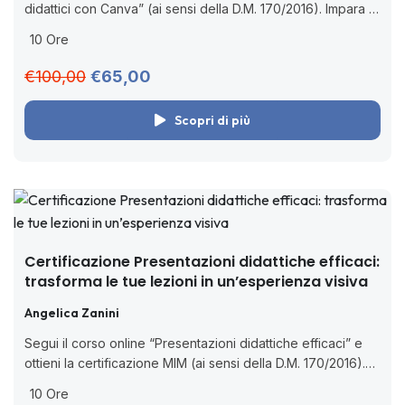
didattici con Canva” (ai sensi della D.M. 170/2016). Impara a
usare Canva per creare giochi educativi digitali, con
10 Ore
strategie pratiche e...
€100,00
€65,00
Scopri di più
Certificazione Presentazioni didattiche efficaci:
trasforma le tue lezioni in un’esperienza visiva
Angelica Zanini
Segui il corso online “Presentazioni didattiche efficaci” e
ottieni la certificazione MIM (ai sensi della D.M. 170/2016).
Impara a usare Canva e altri tool digitali. 🧑🏻‍💻 Corso
10 Ore
online asincrono...