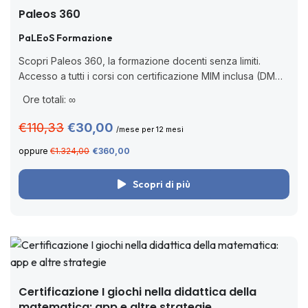
Paleos 360
PaLEoS Formazione
Scopri Paleos 360, la formazione docenti senza limiti.
Accesso a tutti i corsi con certificazione MIM inclusa (DM
170/2016), valida per aggiornamento professionale, senza
Ore totali: ∞
scadenza. Cos’è Paleos 360? Paleos 360...
€110,33
€30,00
/mese per 12 mesi
oppure
€1.324,00
€360,00
Scopri di più
Certificazione I giochi nella didattica della
matematica: app e altre strategie