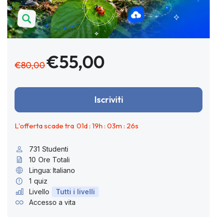
€55,00
€80,00
Iscriviti
L'offerta scade tra
01
d :
19
h :
03
m :
25
s
731
Studenti
10
Ore Totali
Lingua:
Italiano
1
quiz
Livello
Tutti i livelli
Accesso a vita