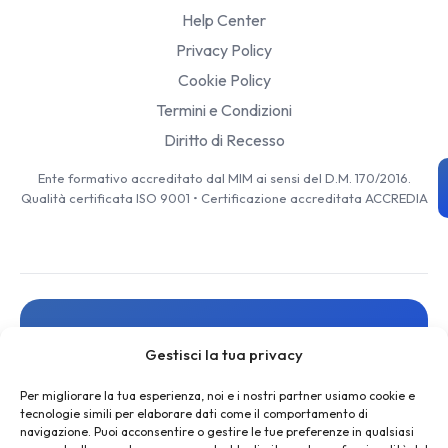
Help Center
Privacy Policy
Cookie Policy
Termini e Condizioni
Diritto di Recesso
Ente formativo accreditato dal MIM ai sensi del D.M. 170/2016.
Qualità certificata ISO 9001 • Certificazione accreditata ACCREDIA
Resta aggiornato
Gestisci la tua privacy
Iscriviti alla newsletter per ricevere novità, risorse gratuite
e offerte esclusive
Per migliorare la tua esperienza, noi e i nostri partner usiamo cookie e
tecnologie simili per elaborare dati come il comportamento di
navigazione. Puoi acconsentire o gestire le tue preferenze in qualsiasi