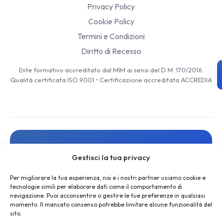
Privacy Policy
Cookie Policy
Termini e Condizioni
Diritto di Recesso
Ente formativo accreditato dal MIM ai sensi del D.M. 170/2016.
Qualità certificata ISO 9001 • Certificazione accreditata ACCREDIA
Resta aggiornato
Gestisci la tua privacy
Iscriviti alla newsletter per ricevere novità, risorse gratuite
e offerte esclusive
Per migliorare la tua esperienza, noi e i nostri partner usiamo cookie e
tecnologie simili per elaborare dati come il comportamento di
navigazione. Puoi acconsentire o gestire le tue preferenze in qualsiasi
momento. Il mancato consenso potrebbe limitare alcune funzionalità del
sito.