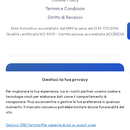
Termini e Condizioni
Diritto di Recesso
Ente formativo accreditato dal MIM ai sensi del D.M. 170/2016.
Qualità certificata ISO 9001 • Certificazione accreditata ACCREDIA
Resta aggiornato
Gestisci la tua privacy
Iscriviti alla newsletter per ricevere novità, risorse gratuite
e offerte esclusive
Per migliorare la tua esperienza, noi e i nostri partner usiamo cookie e
tecnologie simili per elaborare dati come il comportamento di
navigazione. Puoi acconsentire o gestire le tue preferenze in qualsiasi
momento. Il mancato consenso potrebbe limitare alcune funzionalità del
sito.
Gestisci 1380 fornitori
Per saperne di più su questi scopi
ISCRIVITI