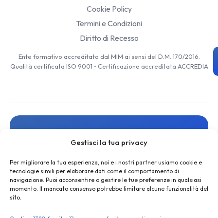
Cookie Policy
Termini e Condizioni
Diritto di Recesso
Ente formativo accreditato dal MIM ai sensi del D.M. 170/2016.
Qualità certificata ISO 9001 • Certificazione accreditata ACCREDIA
Resta aggiornato
Gestisci la tua privacy
Iscriviti alla newsletter per ricevere novità, risorse gratuite
e offerte esclusive
Per migliorare la tua esperienza, noi e i nostri partner usiamo cookie e
tecnologie simili per elaborare dati come il comportamento di
navigazione. Puoi acconsentire o gestire le tue preferenze in qualsiasi
momento. Il mancato consenso potrebbe limitare alcune funzionalità del
sito.