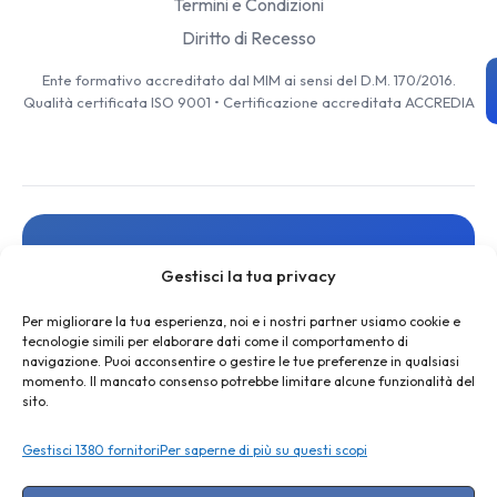
Termini e Condizioni
Diritto di Recesso
Ente formativo accreditato dal MIM ai sensi del D.M. 170/2016.
Qualità certificata ISO 9001 • Certificazione accreditata ACCREDIA
Resta aggiornato
Gestisci la tua privacy
Iscriviti alla newsletter per ricevere novità, risorse gratuite
e offerte esclusive
Per migliorare la tua esperienza, noi e i nostri partner usiamo cookie e
tecnologie simili per elaborare dati come il comportamento di
navigazione. Puoi acconsentire o gestire le tue preferenze in qualsiasi
momento. Il mancato consenso potrebbe limitare alcune funzionalità del
sito.
Gestisci 1380 fornitori
Per saperne di più su questi scopi
ISCRIVITI