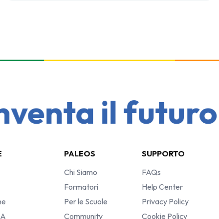
enta il futuro •
E
PALEOS
SUPPORTO
Chi Siamo
FAQs
Formatori
Help Center
he
Per le Scuole
Privacy Policy
IA
Community
Cookie Policy