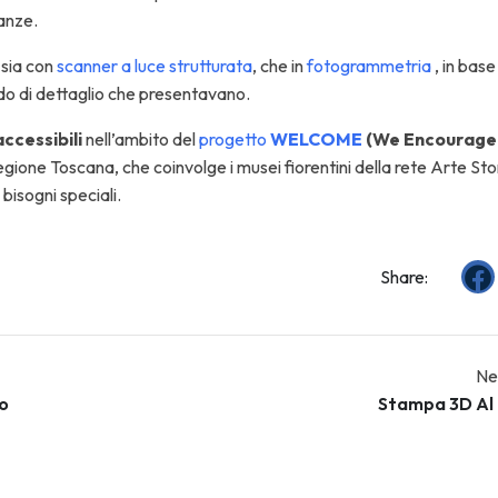
danze.
 sia con
scanner a luce strutturata
, che in
fotogrammetria
, in base
ado di dettaglio che presentavano.
accessibili
nell’ambito del
progetto
WELCOME
(We Encourage 
egione Toscana, che coinvolge i musei fiorentini della rete Arte St
 bisogni speciali.
Share:
Ne
no
Stampa 3D Al