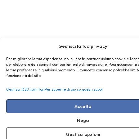
Gestisci la tua privacy
Per migliorare la tua esperienza, noi e i nostri partner usiamo cookie e tecno
per elaborare dati come il comportamento di navigazione. Puoi acconsentire
le tue preferenze in qualsiasi momento. Il mancato consenso potrebbe limit
funzionalità del sito.
Gestisci 1380 fornitori
Per saperne di più su questi scopi
Accetta
Nega
Gestisci opzioni
Ciao, posso avere un’informazione?