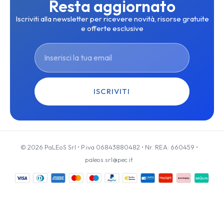
Resta aggiornato
Iscriviti alla newsletter per ricevere novità, risorse gratuite
e offerte esclusive
ISCRIVITI
© 2026 PaLEoS Srl • P.iva 06843880482 • Nr. REA: 660459 •
paleos.srl@pec.it