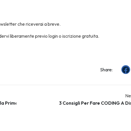
wsletter che riceverai a breve.
dervi liberamente previo login o iscrizione gratuita.
Share:
Ne
 Primaria: Scratch Vs Scottie Go!”
3 Consigli Per Fare CODING A D