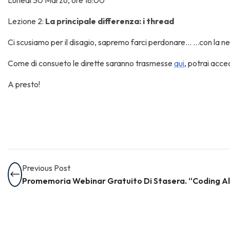
Lunedì 30 Marzo, ore 18:00
Lezione 2:
La principale differenza: i thread
Ci scusiamo per il disagio, sapremo farci perdonare… …con la ne
Come di consueto le dirette saranno trasmesse
qui
, potrai acce
A presto!
Previous Post
Promemoria Webinar Gratuito Di Stasera. “Coding Alla