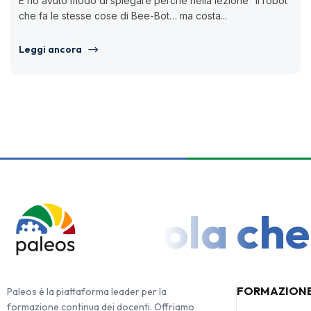
E ho avuto modo di spiegare perché nella lezione “Il robot
che fa le stesse cose di Bee-Bot… ma costa...
Leggi ancora
na Scuola che in
FORMAZION
Paleos è la piattaforma leader per la
formazione continua dei docenti. Offriamo