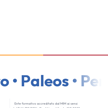
• Paleos • Per u
Ente formativo accreditato dal MIM ai sensi