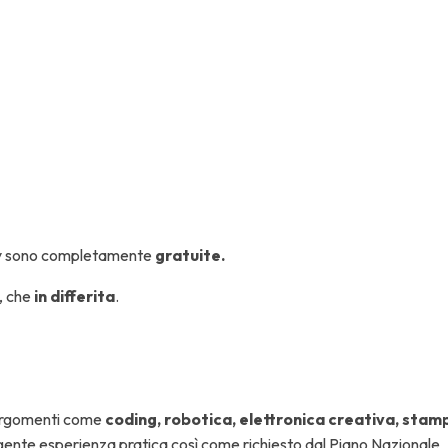
emy sono completamente
gratuite.
, che
in differita
.
 argomenti come
coding, robotica, elettronica creativa, stam
lgente esperienza pratica così come richiesto dal Piano Nazionale