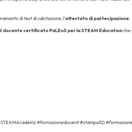
eramento di test di valutazione, l’
attestato di partecipazione
.
di
docente certificato PaLEoS per la STEAM Education
che s
oni #STEAMAcademy #formazionedocenti #stampa3D #formazion