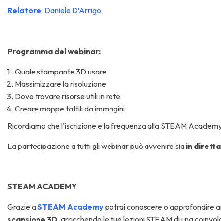
Relatore
: Daniele D’Arrigo
Programma del webinar:
Quale stampante 3D usare
Massimizzare la risoluzione
Dove trovare risorse utili in rete
Creare mappe tattili da immagini
Ricordiamo che l’iscrizione e la frequenza alla STEAM Acad
La partecipazione a tutti gli webinar può avvenire sia
in diretta
STEAM ACADEMY
Grazie a
STEAM Academy
potrai conoscere o approfondire
scansione 3D
, arricchendo le tue lezioni STEAM di una coinvo