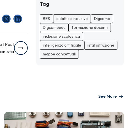
Tag
BES
didattica inclusiva
Digcomp
Digcompedu
formazione docenti
inclusione scolastica
xt Post
intelligenza artificiale
istat istruzione
ionista
mappe concettuali
See More