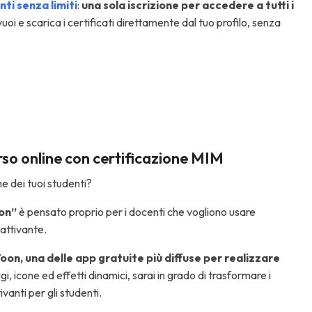
i senza limiti
:
una sola iscrizione per accedere a tutti i
uoi e scarica i certificati direttamente dal tuo profilo, senza
so online con certificazione MIM
ne dei tuoi studenti?
oon”
è pensato proprio per i docenti che vogliono usare
cattivante.
on, una delle app gratuite più diffuse per realizzare
gi, icone ed effetti dinamici, sarai in grado di trasformare i
vanti per gli studenti.