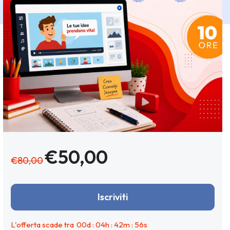
€50,00
€80,00
Iscriviti
L'offerta scade tra
00
d :
04
h :
42
m :
56
s