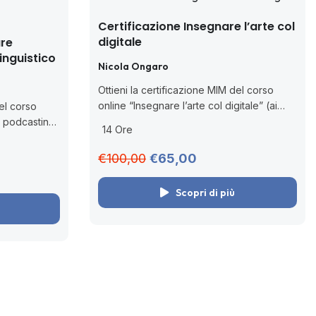
Certificazione Insegnare l’arte col
digitale
ure
inguistico
Nicola Ongaro
Ottieni la certificazione MIM del corso
online “Insegnare l’arte col digitale” (ai
del corso
sensi della D.M. 170/2016). Scopri il digital
e podcasting
14 Ore
heritage e i migliori strumenti per una
. 170/2016).
didattica artistico-culturale innovativa. ...
prendimento
€100,00
€65,00
ità digitali
Scopri di più