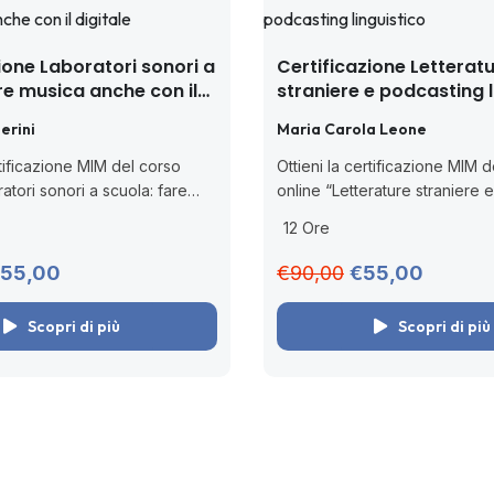
ione Laboratori sonori a
Certificazione Letterat
re musica anche con il
straniere e podcasting l
erini
Maria Carola Leone
rtificazione MIM del corso
Ottieni la certificazione MIM 
atori sonori a scuola: fare
online “Letterature straniere 
con il digitale” (ai sensi della
linguistico” (ai sensi della D.M
12 Ore
6). 🧑🏻‍💻 Corso online
Scopri come potenziare l’ap
enza scadenza. Acquista
linguistico con strumenti e attiv
55,00
€90,00
€55,00
pratiche. 🧑🏻‍💻...
Scopri di più
Scopri di più