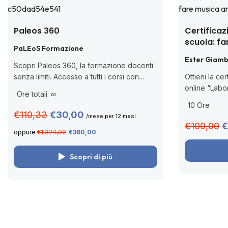
Paleos 360
Certificaz
scuola: fa
PaLEoS Formazione
digitale
Ester Giamb
Scopri Paleos 360, la formazione docenti
senza limiti. Accesso a tutti i corsi con
Ottieni la ce
certificazione MIM inclusa (DM 170/2016),
online “Labor
Ore totali: ∞
valida per aggiornamento professionale,
musica anche 
10 Ore
senza scadenza. Cos’è Paleos 360?
D.M. 170/201
€110,33
€30,00
/mese per 12 mesi
Paleos 360...
asincrono s
€100,00
€
oppure
€1.324,00
€360,00
adesso,...
Scopri di più