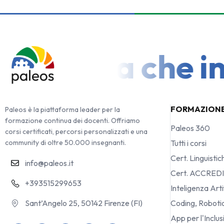
 Scuola che inve
FORMAZION
Paleos è la piattaforma leader per la
formazione continua dei docenti. Offriamo
Paleos 360
corsi certificati, percorsi personalizzati e una
community di oltre 50.000 insegnanti.
Tutti i corsi
Cert. Linguistic
info@paleos.it
Cert. ACCRED
+393515299653
Inteligenza Arti
Sant’Angelo 25, 50142 Firenze (FI)
Coding, Robot
App per l'Inclu