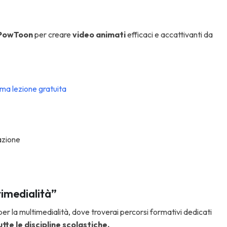
PowToon
per creare
video animati
efficaci e accattivanti da
ima lezione gratuita
tazione
timedialità”
 per la multimedialità, dove troverai percorsi formativi dedicati
tte le discipline scolastiche.