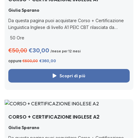
Giulia Sparano
Da questa pagina puoi acquistare Corso + Certificazione
Linguistica Inglese di livello A1 PEIC CBT rilasciata da
Pearson, ente accreditato dal MIM (Decreto Ministeriale n.
50 Ore
62/2022 con nuova nota prot....
€50,00
€30,00
/mese per 12 mesi
oppure
€600,00
€360,00
Scopri di più
CORSO + CERTIFICAZIONE INGLESE A2
Giulia Sparano
Da questa pagina puoi acquistare Corso + Certificazione