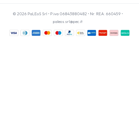
© 2026 PaLEoS Srl • P.iva 06843880482 • Nr. REA: 660459 •
paleos.srl@pec.it