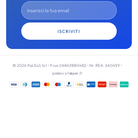
ISCRIVITI
© 2026 PaLEoS Srl • P.iva 06843880482 • Nr. REA: 660459 •
paleos.srl@pec.it