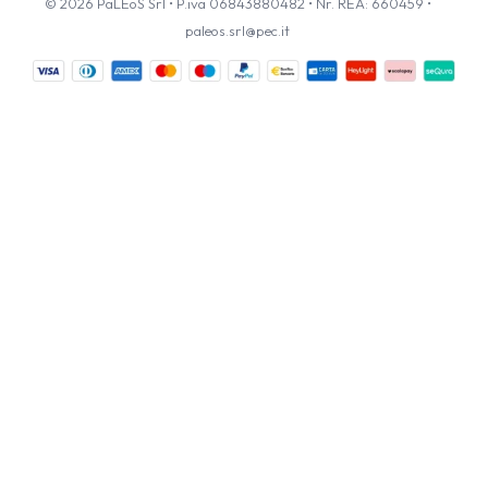
© 2026 PaLEoS Srl • P.iva 06843880482 • Nr. REA: 660459 •
paleos.srl@pec.it