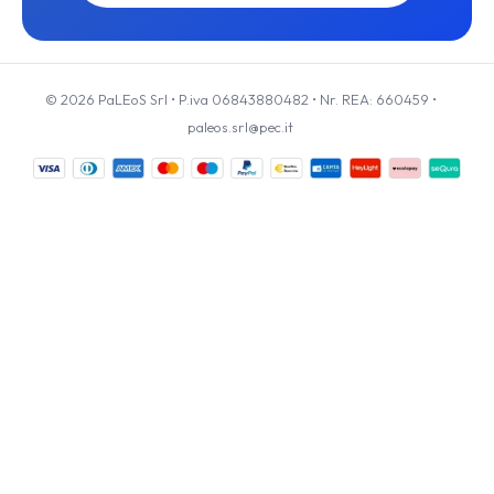
© 2026 PaLEoS Srl • P.iva 06843880482 • Nr. REA: 660459 •
paleos.srl@pec.it