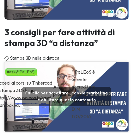
3 consigli per fare attività di
stampa 3D “a distanza”
Stampa 3D nella didattica
* PaLEoS è
un ente
cedi ai corsi su Tinkercad
Al
accreditato
 stampa 3D da qui:
Fai clic per accettare i cookie marketing
prossimo
MIUR ai
tps://www.paleos.it/corsi-
e abilitare questo contenuto
video!
sensi della
tampa-3d.
D.M.
170/2016